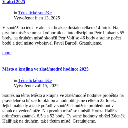
V
akci
2025
in
Tématické soutěže
Vytvořeno: říjen 13, 2025
V soutěži na téma v akci se do akce dostalo celkem 14 fotek. Na
prvním místě se umístil odborník na tuto disciplínu Petr Linhart s 55
body, na druhém místě skončil Petr Volf se 46 body a stejný počet
bodů a třetí místo vybojoval Pavel Bartoš. Gratulujeme.
more
Město
a
krajina
ve
zlaté/modré
hodince
2025
in
Tématické soutěže
Vytvořeno: září 15, 2025
Soutěž na téma Město a krajina ve zlaté/modré hodince proběhla na
pravidelné schůzce fotoklubu a hodnotili jsme celkem 22 fotek.
Jejich náhledy a také pořadí v soutěži si můžete prohlédnout v
tabulce uvedené níže. Na prvním místě se umístil Honza Halíř s
průměrem známek 6,5 a s 52 body. Ty samé hodnoty obržel Zdeněk
Halíř jak na druhém, tak i třetím místě. Gratulujeme.