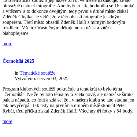
Tato tématická soutěž a její název Život ve městě naznačuje, že šlo
převážně o street fotografie. Ano bylo to tak, hodnotilo se 16 snímků
a vítězem a to dokonce dvojitým, tedy první a druhé místo získal
Zděněk Chytka. Je vidět, že v této oblasti fotografie je silným
soupeřem. Třetí místo obsadil Zdeněk Halíř s mírným bodovým
rozdílem. Všem zúčastněným děkujeme za účast a vítězi
blahopřejeme.
more
Černobílá
2025
in
Tématické soutěže
Vytvořeno: červen 03, 2025
Program klubových soutěží pokračuje a tentokrát to bylo téma
"černobílá". Ne že by toto téma bylo zcela nové, ale nabízí se široká
paleta nápadů, co fotit a zdá se, že i v našem klubu se tato studna jen
tak nevyčerpá. Tak tedy na prvním a druhém místě skončil Peter
Rybár, třetí příčku získal Zdeněk Halíř. Všechny tři fotky s 54 body.
more