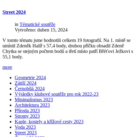
Street
2024
in
Tématické soutěže
Vytvořeno: duben 15, 2024
V tomto tématu jsme hodnotili celkem 19 fotografií. Na 1. místě se
umístil Zdeněk Halíř s 57,4 body, druhou příčku obsadil Zdeně
Chytka se stejným počtem bodů a třetí místo patří Břéťovi Ježkovi s
55,1 body.
more
Geometrie 2024
Zátiší 2024
Černobílá 2024
Výsledky klubové soutěže pro rok 2022-23
Minimalismus 2023
Architektura 2023
Příroda 2023
Stromy 2023
Kaple, kostely a křížové cesty 2023
Voda 2023
Street 2023