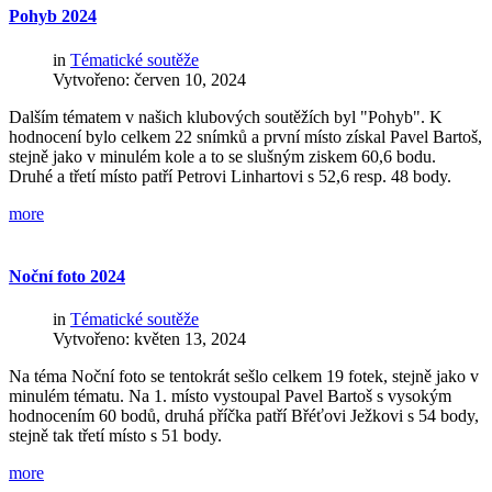
Pohyb
2024
in
Tématické soutěže
Vytvořeno: červen 10, 2024
Dalším tématem v našich klubových soutěžích byl "Pohyb". K
hodnocení bylo celkem 22 snímků a první místo získal Pavel Bartoš,
stejně jako v minulém kole a to se slušným ziskem 60,6 bodu.
Druhé a třetí místo patří Petrovi Linhartovi s 52,6 resp. 48 body.
more
Noční
foto
2024
in
Tématické soutěže
Vytvořeno: květen 13, 2024
Na téma Noční foto se tentokrát sešlo celkem 19 fotek, stejně jako v
minulém tématu. Na 1. místo vystoupal Pavel Bartoš s vysokým
hodnocením 60 bodů, druhá příčka patří Břéťovi Ježkovi s 54 body,
stejně tak třetí místo s 51 body.
more