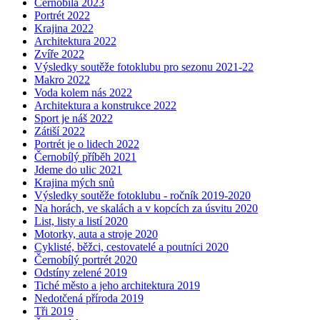
Černobílá 2023
Portrét 2022
Krajina 2022
Architektura 2022
Zvíře 2022
Výsledky soutěže fotoklubu pro sezonu 2021-22
Makro 2022
Voda kolem nás 2022
Architektura a konstrukce 2022
Sport je náš 2022
Zátiší 2022
Portrét je o lidech 2022
Černobílý příběh 2021
Jdeme do ulic 2021
Krajina mých snů
Výsledky soutěže fotoklubu - ročník 2019-2020
Na horách, ve skalách a v kopcích za úsvitu 2020
List, listy a listí 2020
Motorky, auta a stroje 2020
Cyklisté, běžci, cestovatelé a poutníci 2020
Černobílý portrét 2020
Odstíny zelené 2019
Tiché město a jeho architektura 2019
Nedotčená příroda 2019
Tři 2019