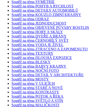
Soutěž na téma SYMETRIE
Soutěž na téma POHYB A RYCHLOST
Soutěž na téma DETAILY AUTOMOBILŮ
Soutěž na téma KOUZLO ZIMNÍ KRAJINY
Soutěž na téma ODRAZ
Soutěž na téma JEDNODUCHOST
Soutěž na téma OBJEVENÉ PŮVABY ROSTLIN
Soutěž na téma HORY A SKÁLY
Soutěž na téma DVEŘE A BRÁNY
Soutěž na téma ČERNOBÍLÝ SVĚT
Soutěž na téma VODA JE ŽIVEL
Soutěž na téma ZTRACENO A ZAPOMENUTO
Soutěž na téma TEXTURY
Soutěž na téma DLOUHÁ EXPOZICE
Soutěž na téma BLESKY
Soutěž na téma BARVY KRAJINY
Soutěž na téma NOČNÍ FOTO
Soutěž na téma DETAIL V ARCHITEKTUŘE
Soutěž na téma MOSTY
Soutěž na téma V ULICÍCH
Soutěž na téma STARÉ A NOVÉ
Soutěž na téma KONTRASTY
Soutěž na téma POTOK A ŘEKA
Soutěž na téma SVĚTLO A STÍN
Soutěž na téma MALIČKOSTI