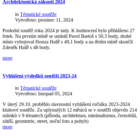
Architektonická
zákoutí
2024
in
Tématické soutěže
Vytvořeno: prosinec 11, 2024
Poslední soutěž roku 2024 je tady. K hodnocení bylo přihlášeno 27
fotek. Na prvním místě se umístil Pavel Bartoš s 50,3 body, druhé
místo vybojoval Honza Halíř s 49,1 body a na třetím místě skončil
Zdeněk Halíř s 48 body.
more
Vyhlášení
výsledků
soutěží
2023-24
in
Tématické soutěže
Vytvořeno: listopad 05, 2024
V úterý 29.10. proběhlo slavnostní vyhlášení ročníku 2023-2024
klubové soutěže. Za uplynulých 12 měsíců se v soutěži objevilo 214
snímků v 9 tématech (příroda, architektura, minimalismus, černobílá,
zátiší, geometrie, street, noční foto a pohyb)
more