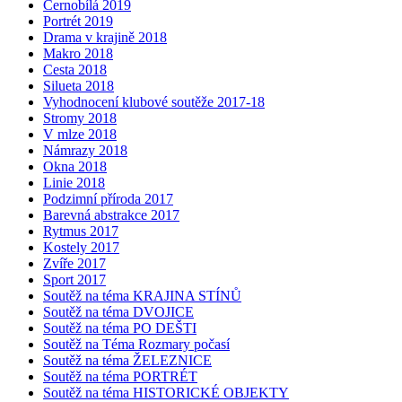
Černobílá 2019
Portrét 2019
Drama v krajině 2018
Makro 2018
Cesta 2018
Silueta 2018
Vyhodnocení klubové soutěže 2017-18
Stromy 2018
V mlze 2018
Námrazy 2018
Okna 2018
Linie 2018
Podzimní příroda 2017
Barevná abstrakce 2017
Rytmus 2017
Kostely 2017
Zvíře 2017
Sport 2017
Soutěž na téma KRAJINA STÍNŮ
Soutěž na téma DVOJICE
Soutěž na téma PO DEŠTI
Soutěž na Téma Rozmary počasí
Soutěž na téma ŽELEZNICE
Soutěž na téma PORTRÉT
Soutěž na téma HISTORICKÉ OBJEKTY